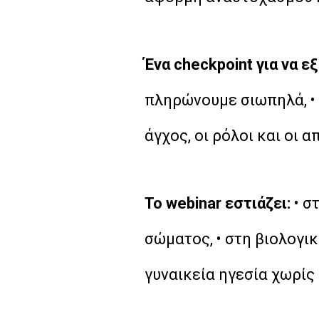
Ένα checkpoint για να 
πληρώνουμε σιωπηλά, • κ
άγχος, οι ρόλοι και οι 
Το webinar εστιάζει:
• σ
σώματος, • στη βιολογικ
γυναικεία ηγεσία χωρ