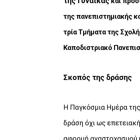
της Γυναίκας
και προσ
της πανεπιστημιακής κα
τρία Τμήματα της Σχολή
Καποδιστριακό Πανεπισ
Σ
κοπός της δράσης
Η Παγκόσμια Ημέρα της 
δράση όχι ως επετειακή 
αφορμή αναστοχασμού κ