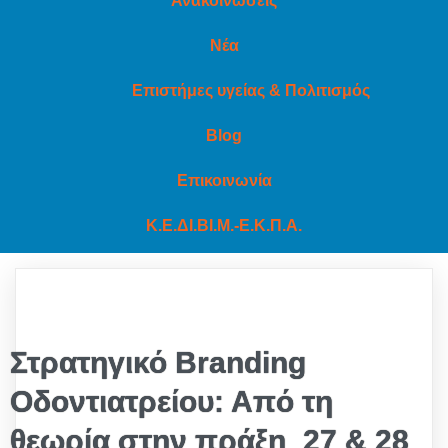
Ανακοινώσεις
Νέα
Επιστήμες υγείας & Πολιτισμός
Blog
Επικοινωνία
Κ.Ε.ΔΙ.ΒΙ.Μ.-Ε.Κ.Π.Α.
Στρατηγικό Βranding
Oδοντιατρείου: Από τη
θεωρία στην πράξη_27 & 28