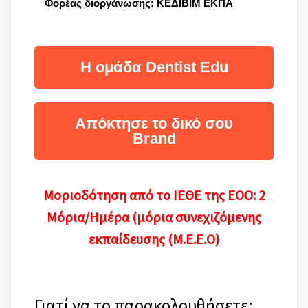
Φορέας διοργάνωσης: ΚΕΔΙΒΙΜ ΕΚΠΑ
H ομάδα Dentist Edu
Απόκτησε το δικό σου
Brand
Mοριοδότηση από το ΙΕΘΕ της ΕΟΟ: 2
Μόρια/Ημέρα (μόρια συνεχιζόμενης
εκπαίδευσης (Μ.Ε.Ε.Ο)
Γιατί να το παρακολουθήσετε;