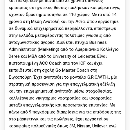
και Πωλήσεων με πάνω από 32 χρόνια διεθνούς
εμπειρίας σε ηγετικές θέσεις πωλήσεων και μάρκετινγκ,
έχοντας δραστηριοποιηθεί σε 110 χώρες. Μετά από 14
χρόνια στη Μέση Ανατολή και την Ασία, όπου εργάστηκε
σε δυναμικά επιχειρηματικά περιβάλλοντα, επέστρεψε
στην Ελλάδα, μεταφέροντας πολύτιμες γνώσεις από
ανταγωνιστικές αγορές. Διαθέτει πτυχίο Business
Administration (Marketing) από το Αμερικανικό Κολλέγιο
Deree και MBA από το University of Leicester. Είναι
πιστοποιημένη ACC Coach από τον ICF και έχει
εκπαιδευτεί στη σχολή Go Master Coach στη
Σιγκαπούρη. Έχει αναπτύξει το μοντέλο G.R.O.W.T.H., μία
στρατηγική προσέγγιση για την επαγγελματική εξέλιξη
και την επιχειρηματική ανάπτυξη μέσω στοχοθεσίας,
καλλιέργειας νικητήριας νοοτροπίας και ισορροπίας
μεταξύ επαγγελματικής και προσωπικής επιτυχίας. Με
πάνω από 9 παγκόσμιες διακρίσεις για τις επιδόσεις της
στο μάρκετινγκ και τις πωλήσεις, έχει εργαστεί σε
κορυφαίες πολυεθνικές όπως 3M, Nissan, Unilever, ενώ