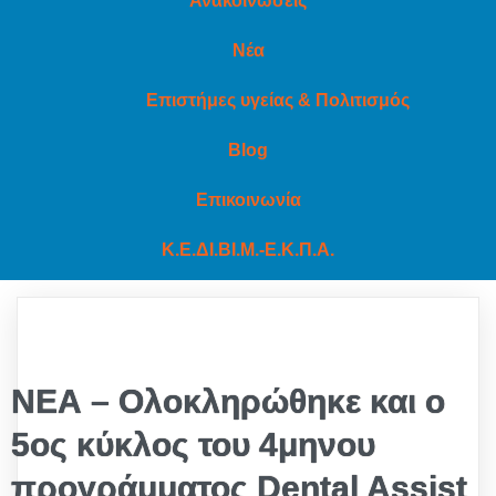
Ανακοινώσεις
Νέα
Επιστήμες υγείας & Πολιτισμός
Blog
Επικοινωνία
Κ.Ε.ΔΙ.ΒΙ.Μ.-Ε.Κ.Π.Α.
ΝΕΑ – Ολοκληρώθηκε και ο
5ος κύκλος του 4μηνου
προγράμματος Dental Assist