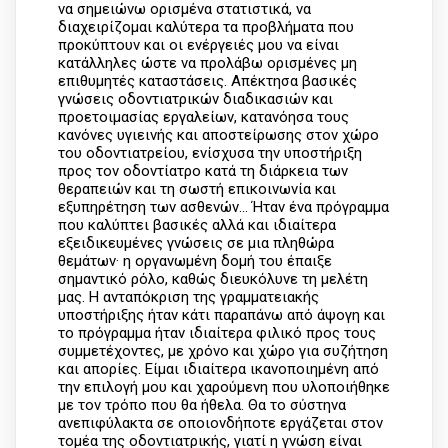
να σημειώνω ορισμένα στατιστικά, να
διαχειρίζομαι καλύτερα τα προβλήματα που
προκύπτουν και οι ενέργειές μου να είναι
κατάλληλες ώστε να προλάβω ορισμένες μη
επιθυμητές καταστάσεις. Απέκτησα βασικές
γνώσεις οδοντιατρικών διαδικασιών και
προετοιμασίας εργαλείων, κατανόησα τους
κανόνες υγιεινής και αποστείρωσης στον χώρο
του οδοντιατρείου, ενίσχυσα την υποστήριξη
προς τον οδοντίατρο κατά τη διάρκεια των
θεραπειών και τη σωστή επικοινωνία και
εξυπηρέτηση των ασθενών... Ήταν ένα πρόγραμμα
που καλύπτει βασικές αλλά και ιδιαίτερα
εξειδικευμένες γνώσεις σε μια πληθώρα
θεμάτων· η οργανωμένη δομή του έπαιξε
σημαντικό ρόλο, καθώς διευκόλυνε τη μελέτη
μας. Η ανταπόκριση της γραμματειακής
υποστήριξης ήταν κάτι παραπάνω από άψογη και
το πρόγραμμα ήταν ιδιαίτερα φιλικό προς τους
συμμετέχοντες, με χρόνο και χώρο για συζήτηση
και απορίες. Είμαι ιδιαίτερα ικανοποιημένη από
την επιλογή μου και χαρούμενη που υλοποιήθηκε
με τον τρόπο που θα ήθελα. Θα το σύστηνα
ανεπιφύλακτα σε οποιονδήποτε εργάζεται στον
τομέα της οδοντιατρικής, γιατί η γνώση είναι