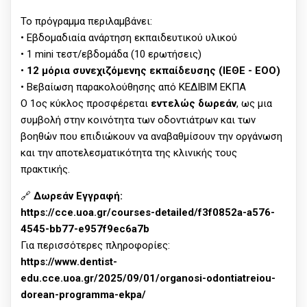
Το πρόγραμμα περιλαμβάνει:
• Εβδομαδιαία ανάρτηση εκπαιδευτικού υλικού
• 1 mini τεστ/εβδομάδα (10 ερωτήσεις)
•
12 μόρια συνεχιζόμενης εκπαίδευσης (ΙΕΘΕ - ΕΟΟ)
• Βεβαίωση παρακολούθησης από ΚΕΔΙΒΙΜ ΕΚΠΑ
Ο 1ος κύκλος προσφέρεται
εντελώς δωρεάν
, ως μια
συμβολή στην κοινότητα των οδοντιάτρων και των
βοηθών που επιδιώκουν να αναβαθμίσουν την οργάνωση
και την αποτελεσματικότητα της κλινικής τους
πρακτικής.
🔗
Δωρεάν Εγγραφή:
https://cce.uoa.gr/courses-detailed/f3f0852a-a576-
4545-bb77-e957f9ec6a7b
Για περισσότερες πληροφορίες:
https://www.dentist-
edu.cce.uoa.gr/2025/09/01/organosi-odontiatreiou-
dorean-programma-ekpa/