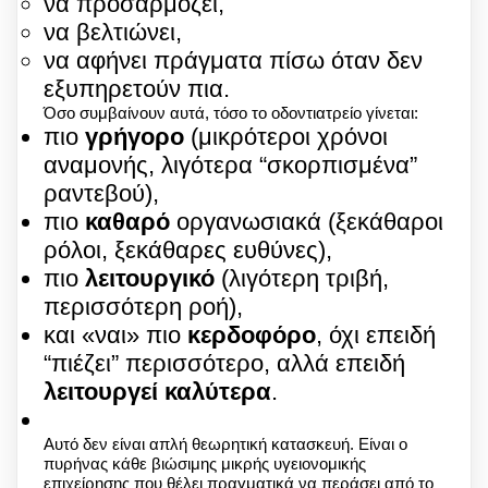
να προσαρμόζει,
να βελτιώνει,
να αφήνει πράγματα πίσω όταν δεν
εξυπηρετούν πια.
Όσο συμβαίνουν αυτά, τόσο το οδοντιατρείο γίνεται:
πιο
γρήγορο
(μικρότεροι χρόνοι
αναμονής, λιγότερα “σκορπισμένα”
ραντεβού),
πιο
καθαρό
οργανωσιακά (ξεκάθαροι
ρόλοι, ξεκάθαρες ευθύνες),
πιο
λειτουργικό
(λιγότερη τριβή,
περισσότερη ροή),
και «ναι» πιο
κερδοφόρο
, όχι επειδή
“πιέζει” περισσότερο, αλλά επειδή
λειτουργεί καλύτερα
.
Αυτό δεν είναι απλή θεωρητική κατασκευή. Είναι ο
πυρήνας κάθε βιώσιμης μικρής υγειονομικής
επιχείρησης που θέλει πραγματικά να περάσει από το