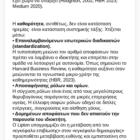
έχει χώρο να υπάρξει (Houghton, 2002; HBR 2023;
Medium 2020).
Η
καθαρότητα
, αντιθέτως, δεν είναι κατάσταση
ηρεμίας· είναι κατάσταση
συστημικής τάξης
. Χτίζεται
μέσω:
• Επαναλαμβανόμενων εσωτερικών διαδικασιών
(standardization).
Η τυποποίηση μειώνει τον αριθμό αποφάσεων που
πρέπει να λαμβάνει ο ιδιοκτήτης και επιτρέπει στην
ομάδα να λειτουργεί με αυτονομία. Όπως σημειώνει το
Harvard Business Review, η καθαρότητα αυξάνει όταν
μειώνονται τα «γνωστικά μικρο-χρέη» της
καθημερινότητας (HBR, 2023).
• Αποσαφήνισης ρόλων και ορίων.
Η σύγχυση ρόλων είναι ένας από τους μεγαλύτερους
θορυβογόνους παράγοντες σε μικρές επιχειρήσεις
υγείας. Η έλλειψη σαφών ρόλων οδηγεί σε διπλές
ενέργειες, συγκρούσεις και αίσθηση χάους.
• Δομημένων αποφάσεων που δεν απαιτούν την
παρουσία του ιδιοκτήτη.
Ο Lipton υπογραμμίζει ότι η μετάβαση από τον
«εγκέφαλο επιβίωσης» στον «εγκέφαλο δημιουργίας»
προϋποθέτει μεταβίβαση ευθύνης και εμπιστοσύνη στο