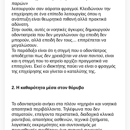
παρών»
λειτουργούν σαν αόρατοι φραγμοί. Κλειδώνουν την
επιχείρηση σε ένα επίπεδο λειτουργίας όπου η
ανάπτυξη είναι θεωρητικά πιθανή αλλά πρακτικά
αδύνατη.
Στην ουσία, αυτές οι νοητικές άγκυρες δημιουργούν
οδοντιατρεία που δεν μεγαλώνουν όχι επειδή δεν
μπορούν, αλλά επειδή δεν τους… επιτρέπεται να
μεγαλώσουν.
Το παράδοξο είναι ότι η στιγμή που ο οδοντίατρος
αποδέχεται πως
δεν χρειάζεται να είναι παντού
, είναι
και η στιγμή που το ιατρείο αρχίζει πραγματικά να
επιταχύνει. Εκεί ο ιδιοκτήτης παύει να είναι ο φραγμός
της επιχείρησης και γίνεται ο καταλύτης της.
2. Η καθαρότητα μέσα στον θόρυβο
Το οδοντιατρείο ανήκει στα πλέον «ηχηρά» και νοητικά
απαιτητικά περιβάλλοντα. Τηλέφωνα που δεν
σταματούν, επείγοντα περιστατικά, διαδοχικά κλινικά
ραντεβού, απαιτήσεις ασθενών, τεχνικά ζητήματα,
λογιστικές εκκρεμότητες και συντονισμός με
προμηθευτές συνθέτουν ένα σκηνικό συνεχούς