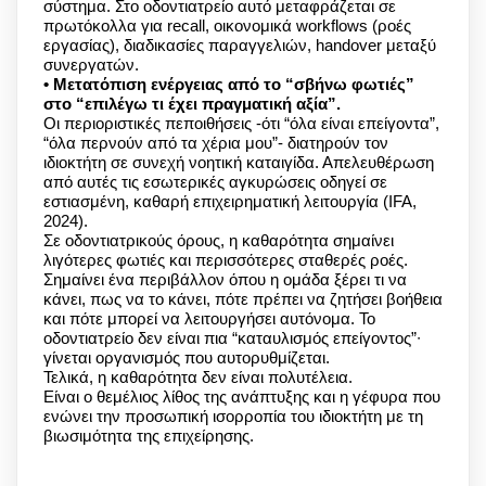
σύστημα. Στο οδοντιατρείο αυτό μεταφράζεται σε
πρωτόκολλα για recall, οικονομικά workflows (ροές
εργασίας), διαδικασίες παραγγελιών, handover μεταξύ
συνεργατών.
• Μετατόπιση ενέργειας από το “σβήνω φωτιές”
στο “επιλέγω τι έχει πραγματική αξία”.
Οι περιοριστικές πεποιθήσεις -ότι “όλα είναι επείγοντα”,
“όλα περνούν από τα χέρια μου”- διατηρούν τον
ιδιοκτήτη σε συνεχή νοητική καταιγίδα. Απελευθέρωση
από αυτές τις εσωτερικές αγκυρώσεις οδηγεί σε
εστιασμένη, καθαρή επιχειρηματική λειτουργία (IFA,
2024).
Σε οδοντιατρικούς όρους, η καθαρότητα σημαίνει
λιγότερες φωτιές και περισσότερες σταθερές ροές.
Σημαίνει ένα περιβάλλον όπου η ομάδα ξέρει τι να
κάνει, πως να το κάνει, πότε πρέπει να ζητήσει βοήθεια
και πότε μπορεί να λειτουργήσει αυτόνομα. Το
οδοντιατρείο δεν είναι πια “καταυλισμός επείγοντος”∙
γίνεται οργανισμός που αυτορυθμίζεται.
Τελικά, η καθαρότητα δεν είναι πολυτέλεια.
Είναι ο θεμέλιος λίθος της ανάπτυξης και η γέφυρα που
ενώνει την προσωπική ισορροπία του ιδιοκτήτη με τη
βιωσιμότητα της επιχείρησης.