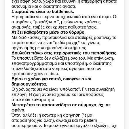
έχει σαφή ρόλο, χώρο και ευθύνη, η επιχείρηση αποκτά
αυτονομία και ο ιδιοκτήτης ανάσα.
Σταματά να είναι το bottleneck.
Η ροή παύει να περνά υποχρεωτικά από ένα άτομο. Οι
αποφάσεις “μοιράζονται”, μειώνοντας χρόνους
αναμονής, τριβές και κρυφές καθυστερήσεις.
Χτίζει καθαρότητα μέσα στο θόρυβο.
Με διαδικασίες, πρωτόκολλα και σταθερές ρουτίνες, το
ιατρείο παύει να είναι “πεδίο μάχης” και γίνεται
οργανισμός με νοημοσύνη συστήματος.
Δουλεύει πάνω στις περιοριστικές του πεποιθήσεις.
Το υποσυνείδητο δεν αλλάζει μόνο του. Με επίγνωση,
επαναπρογραμματισμό και υποστήριξη, ο ιδιοκτήτης
απεγκλωβίζεται από νοητικές άγκυρες που τον
κρατούσαν χρόνια πίσω.
Βρίσκει χρόνο για εαυτό, οικογένεια και
δημιουργικότητα.
Ο χρόνος παύει να είναι “υπόλοιπο”. Γίνεται συνειδητή
επιλογή. Η ζωή ανακτά χρώμα και οι αποφάσεις
αποκτούν καθαρότητα.
Μετατρέπει το υποσυνείδητο σε σύμμαχο, όχι σε
φρένο.
Όταν αλλάζει η εσωτερική αφήγηση (“είμαι
απαραίτητος για όλα”), αλλάζει και το pattern
συμπεριφορών. Το μυαλό γίνεται εργαλείο εξέλιξης, όχι