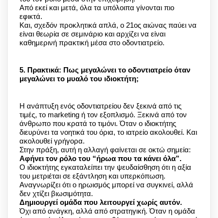
Από εκεί και μετά, όλα τα υπόλοιπα γίνονται πιο
εφικτά.
Και, σχεδόν προκλητικά απλά, ο 21ος αιώνας παύει να
είναι θεωρία σε σεμινάριο και αρχίζει να είναι
καθημερινή πρακτική μέσα στο οδοντιατρείο.
5. Πρακτικά: Πως μεγαλώνει το οδοντιατρείο όταν
μεγαλώνει το μυαλό του ιδιοκτήτη;
Η ανάπτυξη ενός οδοντιατρείου δεν ξεκινά από τις
τιμές, το marketing ή τον εξοπλισμό. Ξεκινά από τον
άνθρωπο που κρατά το τιμόνι. Όταν ο ιδιοκτήτης
διευρύνει τα νοητικά του όρια, το ιατρείο ακολουθεί. Και
ακολουθεί γρήγορα.
Στην πράξη, αυτή η αλλαγή φαίνεται σε οκτώ σημεία:
Αφήνει τον ρόλο του “ήρωα που τα κάνει όλα”.
Ο ιδιοκτήτης εγκαταλείπει την ψευδαίσθηση ότι η αξία
του μετριέται σε εξάντληση και υπερκόπωση.
Αναγνωρίζει ότι ο ηρωισμός μπορεί να συγκινεί, αλλά
δεν χτίζει βιωσιμότητα.
Δημιουργεί ομάδα που λειτουργεί χωρίς αυτόν.
Όχι από ανάγκη, αλλά από στρατηγική. Όταν η ομάδα