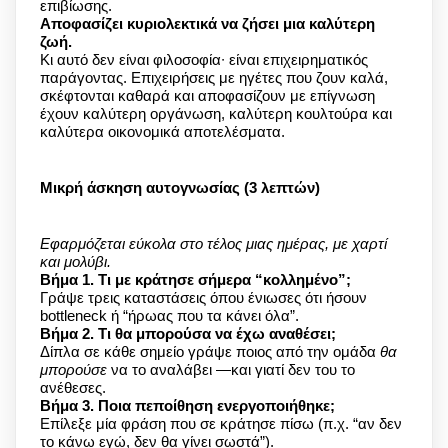
επιβίωσης.
Αποφασίζει κυριολεκτικά να ζήσει μια καλύτερη
ζωή.
Κι αυτό δεν είναι φιλοσοφία∙ είναι επιχειρηματικός
παράγοντας. Επιχειρήσεις με ηγέτες που ζουν καλά,
σκέφτονται καθαρά και αποφασίζουν με επίγνωση
έχουν καλύτερη οργάνωση, καλύτερη κουλτούρα και
καλύτερα οικονομικά αποτελέσματα.
Μικρή άσκηση αυτογνωσίας (3 λεπτών)
Εφαρμόζεται εύκολα στο τέλος μιας ημέρας, με χαρτί
και μολύβι.
Βήμα 1. Τι με κράτησε σήμερα “κολλημένο”;
Γράψε τρεις καταστάσεις όπου ένιωσες ότι ήσουν
bottleneck ή “ήρωας που τα κάνει όλα”.
Βήμα 2. Τι θα μπορούσα να έχω αναθέσει;
Δίπλα σε κάθε σημείο γράψε ποιος από την ομάδα
θα
μπορούσε
να το αναλάβει —και γιατί δεν του το
ανέθεσες.
Βήμα 3. Ποια πεποίθηση ενεργοποιήθηκε;
Επίλεξε μία φράση που σε κράτησε πίσω (π.χ. “αν δεν
το κάνω εγώ, δεν θα γίνει σωστά”).