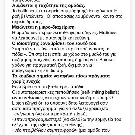
Αυξάνεται η ταχύτητα της ομάδας.
Το bottleneck (το σημείο συμφόρησης) διευρύνεται. Η
ροή βελτιώνεται. Οι αποφάσεις λαμβάνονται κοντά στο
σημείο δράσης.
Μειώνεται η μικρο-διαχείριση.
Η ομάδα δεν περιμένει κάθε φορά οδηγίες. Μαθαίνει
να λειτουργεί με αυτονομία και ευθύνη.
Ο ιδιοκτήτης ξαναβρίσκει τον εαυτό του.
Σταματά να φεύγει από το ιατρείο «σέρνοντας τα
πόδια». Επιστρέφει σπίτι με χώρο στο μυαλό του για
συζήτηση, παιχνίδι, ανάπαυση, δημιουργία. Βρίσκει
χρόνο για πραγματική ζωή, όχι μόνο για
επαγγελματική επιβίωση.
Το κομβικό σημείο: να αφήνει πίσω πράγματα
χωρίς ενοχές
Εδώ βρίσκεται το βαθύτερο εμπόδιο.
Οι αυτοπεριοριστικές πεποιθήσεις (self-limiting beliefs)
είναι ανθεκτικές γιατί έχουν υποσυνείδητη φύση. Ο
Lipton εξηγεί ότι το υποσυνείδητο λειτουργεί σαν
αυτόματο πρόγραμμα∙ για να αλλάξει χρειάζεται:
∙
επίγνωση
(να δω τι με κρατά πίσω),
∙
επαναπρογραμματισμό
(να αλλάξω την ερμηνεία του
ελέγχου, της αξίας και της ευθύνης),
∙
νέο περιβάλλον συμπεριφορών
(μια ομάδα που