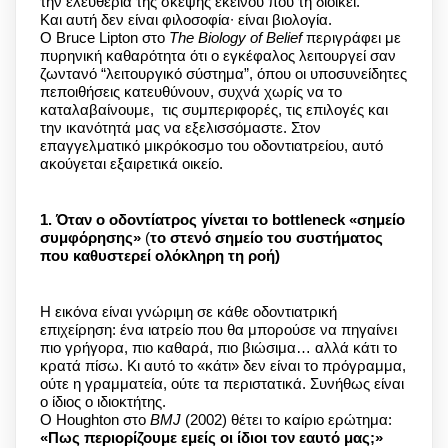
την ελευθερία της σκέψης εκείνου που τη διοικεί.
Και αυτή δεν είναι φιλοσοφία∙ είναι βιολογία.
Ο Bruce Lipton στο
The Biology of Belief
περιγράφει με
πυρηνική καθαρότητα ότι ο εγκέφαλος λειτουργεί σαν
ζωντανό “λειτουργικό σύστημα”, όπου οι υποσυνείδητες
πεποιθήσεις κατευθύνουν, συχνά χωρίς να το
καταλαβαίνουμε, τις συμπεριφορές, τις επιλογές και
την ικανότητά μας να εξελισσόμαστε. Στον
επαγγελματικό μικρόκοσμο του οδοντιατρείου, αυτό
ακούγεται εξαιρετικά οικείο.
1. Όταν ο οδοντίατρος γίνεται το bottleneck
«σημείο
συμφόρησης»
(
το στενό σημείο του συστήματος
που καθυστερεί ολόκληρη τη ροή)
Η εικόνα είναι γνώριμη σε κάθε οδοντιατρική
επιχείρηση: ένα ιατρείο που θα μπορούσε να πηγαίνει
πιο γρήγορα, πιο καθαρά, πιο βιώσιμα… αλλά κάτι το
κρατά πίσω. Κι αυτό το «κάτι» δεν είναι το πρόγραμμα,
ούτε η γραμματεία, ούτε τα περιστατικά. Συνήθως είναι
ο ίδιος ο ιδιοκτήτης.
Ο Houghton στο
BMJ
(2002) θέτει το καίριο ερώτημα:
«Πως περιορίζουμε εμείς οι ίδιοι τον εαυτό μας;»