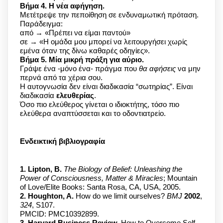
Βήμα 4. Η νέα αφήγηση.
Μετέτρεψε την πεποίθηση σε ενδυναμωτική πρόταση.
Παράδειγμα:
από → «Πρέπει να είμαι παντού»
σε → «Η ομάδα μου μπορεί να λειτουργήσει χωρίς
εμένα όταν της δίνω καθαρές οδηγίες».
Βήμα 5. Μία μικρή πράξη για αύριο.
Γράψε ένα -μόνο ένα- πράγμα που
θα αφήσεις
να μην
περνά από τα χέρια σου.
Η αυτογνωσία δεν είναι διαδικασία “σωτηρίας”. Είναι
διαδικασία
ελευθερίας
.
Όσο πιο ελεύθερος γίνεται ο ιδιοκτήτης, τόσο πιο
ελεύθερα αναπτύσσεται και το οδοντιατρείο.
Ενδεικτική βιβλιογραφία
1. Lipton, B.
The Biology of Belief: Unleashing the
Power of Consciousness, Matter & Miracles
; Mountain
of Love/Elite Books: Santa Rosa, CA, USA, 2005.
2. Houghton, A.
How do we limit ourselves?
BMJ
2002
,
324
, S107.
PMCID: PMC10392899.
3. Harvard Business Review.
How to Overcome Self-