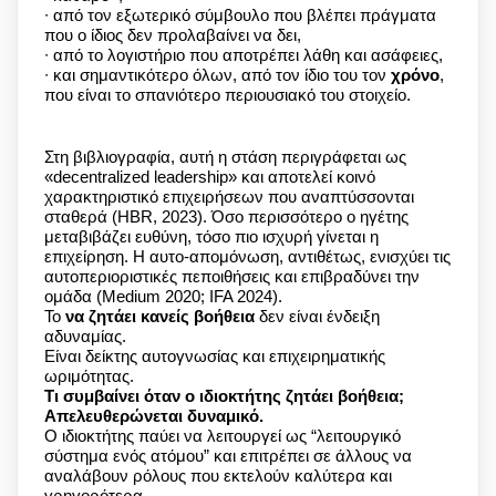
∙ από τον εξωτερικό σύμβουλο που βλέπει πράγματα
που ο ίδιος δεν προλαβαίνει να δει,
∙ από το λογιστήριο που αποτρέπει λάθη και ασάφειες,
∙ και σημαντικότερο όλων, από τον ίδιο του τον
χρόνο
,
που είναι το σπανιότερο περιουσιακό του στοιχείο.
Στη βιβλιογραφία, αυτή η στάση περιγράφεται ως
«decentralized leadership» και αποτελεί κοινό
χαρακτηριστικό επιχειρήσεων που αναπτύσσονται
σταθερά (HBR, 2023). Όσο περισσότερο ο ηγέτης
μεταβιβάζει ευθύνη, τόσο πιο ισχυρή γίνεται η
επιχείρηση. Η αυτο-απομόνωση, αντιθέτως, ενισχύει τις
αυτοπεριοριστικές πεποιθήσεις και επιβραδύνει την
ομάδα (Medium 2020; IFA 2024).
Το
να ζητάει κανείς βοήθεια
δεν είναι ένδειξη
αδυναμίας.
Είναι δείκτης αυτογνωσίας και επιχειρηματικής
ωριμότητας.
Τι συμβαίνει όταν ο ιδιοκτήτης ζητάει βοήθεια;
Απελευθερώνεται δυναμικό.
Ο ιδιοκτήτης παύει να λειτουργεί ως “λειτουργικό
σύστημα ενός ατόμου” και επιτρέπει σε άλλους να
αναλάβουν ρόλους που εκτελούν καλύτερα και
γρηγορότερα.