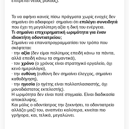
επιτρέπει νέους ρόλους).
Το να αφήνει κανείς πίσω πράγματα χωρίς ενοχές δεν
σημαίνει ότι αδιαφορεί∙ σημαίνει ότι
επιλέγει συνειδητά
που έχει τη μεγαλύτερη αξία η δική του ενέργεια.
Τι σημαίνει επιχειρηματική ωριμότητα για έναν
ιδιοκτήτη οδοντιατρείου;
Σημαίνει να επαναπρογραμματίσει τον τρόπο που
σκέφτεται:
∙ την
αξία
(δεν είμαι πολύτιμος επειδή κάνω τα πάντα,
αλλά επειδή κάνω τα σημαντικά),
∙ τον
χρόνο
(ο χρόνος είναι στρατηγικό εργαλείο, όχι
κενό ημερολόγιο),
∙ την
ευθύνη
(ευθύνη δεν σημαίνει έλεγχος, σημαίνει
καθοδήγηση),
∙ την
ηγεσία
(ο ηγέτης είναι πολλαπλασιαστής, όχι
μονοδιάστατος εκτελεστής).
Η ωριμότητα δεν είναι ποτέ στιγμιαία. Είναι διαδικασία
αποκάλυψης.
Και μόλις ο οδοντίατρος την ξεκινήσει, το οδοντιατρείο
αλλάζει μαζί του, αναπνέει καλύτερα, κινείται πιο
γρήγορα, και, τελικά, μεγαλώνει.