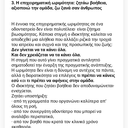
3. Η επιχειρηματική ωριμότητα: ζητάω βοήθεια,
αξιοποιώ την ομάδα, ζω ξανά σαν άνθρωπος
Η έννοια της επιχειρηματικής ωριμότητας σε ένα
οδοντιατρείο δεν είναι πολυτέλεια∙ είναι ζήτημα
βιωσιμότητας. Κάποια στιγμή ο ιδιοκτήτης καλείται να
αποδεχθεί μια αλήθεια που αλλάζει ριζικά την τροχιά
του ιατρείου και συχνά και της προσωπικής του ζωής:
Δεν γίνεται να τα κάνει όλα.
Και δεν χρειάζεται να τα κάνει όλα.
Η στιγμή που αυτό γίνει πραγματικά αντιληπτό
σηματοδοτεί την έναρξη της πραγματικής ανάπτυξης.
Η ωριμότητα δεν είναι η δύναμη να αντέχεις τα πάντα,
αλλά η διορατικότητα να επιλέγεις
τι πρέπει να κάνεις
εσύ
και
τι πρέπει να αφήνεις στην ομάδα
.
Ο ιδιοκτήτης που ζητάει βοήθεια δεν αποδυναμώνεται∙
ενισχύεται.
Ζητάει υποστήριξη:
∙ από τη γραμματέα που οργανώνει καλύτερα απ’
όλους τη ροή,
∙ από τον συνεργάτη οδοντίατρο που μπορεί να
αναλάβει περιστατικά,
∙ από τον βοηθό που κρατά τον κλινικό χρόνο
«καθαρό»,