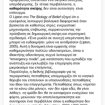
υπερδιέγερσης. Σε τέτοια περιβάλλοντα, η
καθαρότητα σκέψης
δεν είναι αυτονόητη· είναι
επίτευγμα.
Ο Lipton στο
The Biology of Belief
εξηγεί ότι ο
εγκέφαλος λειτουργεί βιολογικά διαφορετικά όταν
βρίσκεται σε καθεστώς στρες: ενεργοποιεί
μηχανισμούς επιβίωσης, συρρικνώνοντας την
πρόσβαση σε δημιουργική σκέψη και στρατηγικό
σχεδιασμό. «Ένα μυαλό σε συνεχή υπερένταση δεν
μπορεί να ευδοκιμήσει· μόνο να αντιδράσει» (Lipton,
2005). Αυτή η δυναμική είναι εμφανής στην
καθημερινότητα πολλών οδοντιατρείων, όπου ο
ιδιοκτήτης-οδοντίατρος συχνά λειτουργεί σε
“emergency mode”, μια κατάσταση που εμποδίζει την
ανάπτυξη και εγκλωβίζει την επιχείρηση στον
μικρόκοσμο του επείγοντος.
Παράλληλα, η διεθνής βιβλιογραφία για τις
περιοριστικές πεποιθήσεις υπογραμμίζει ότι το νοητικό
θόρυβο τον επιτείνουν οι υποσυνείδητες πεποιθήσεις
του ίδιου του επαγγελματία. Πεποιθήσεις όπως
«πρέπει
να τα κάνω όλα μόνος», «αν δεν είμαι εδώ, θα γίνει
λάθος», «η ομάδα δεν θα τα καταφέρει»
ενισχύουν τον
φόρτο, μειώνουν την αποτελεσματικότητα και
συντηρούν ένα περιβάλλον όπου η καθαρότητα δεν