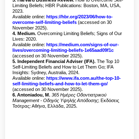
Limiting Beliefs; HBR Publications: Boston, MA, USA,
2023.
Available online:
https://hbr.org/2023/06/how-to-
overcome-self-limiting-beliefs
(accessed on 30
November 2025).
4. Medium.
Overcoming Limiting Beliefs; Signs of Our
Lives: 2020.
Available online:
https://medium.com/signs-of-our-
lives/overcoming-limiting-beliefs-1e65aad09f1c
(accessed on 30 November 2025).
5. Independent Financial Adviser (IFA).
The Top 10
Self-Limiting Beliefs and How to Let Them Go; IFA
Insights: Sydney, Australia, 2024.
Available online:
https://www.ifa.com.au/the-top-10-
self-limiting-beliefs-and-how-to-let-them-go/
(accessed on 30 November 2025).
6. Antoniadou, M.
365 Ημέρες Οδοντιατρικού
Management - Οδηγός Υψηλής Απόδοσης
; Εκδόσεις
Τσότρας: Αθήνα, Ελλάδα, 2025.