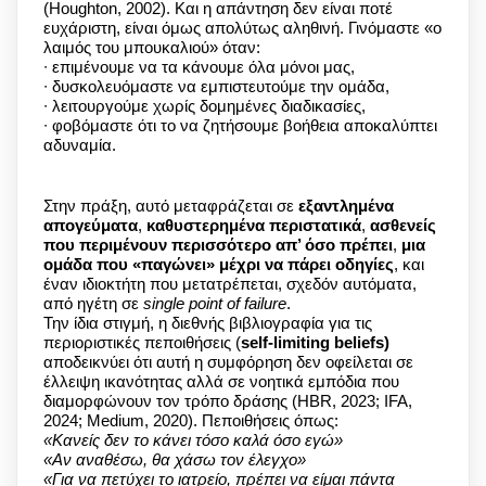
(Houghton, 2002). Και η απάντηση δεν είναι ποτέ
ευχάριστη, είναι όμως απολύτως αληθινή. Γινόμαστε «ο
λαιμός του μπουκαλιού» όταν:
∙ επιμένουμε να τα κάνουμε όλα μόνοι μας,
∙ δυσκολευόμαστε να εμπιστευτούμε την ομάδα,
∙ λειτουργούμε χωρίς δομημένες διαδικασίες,
∙ φοβόμαστε ότι το να ζητήσουμε βοήθεια αποκαλύπτει
αδυναμία.
Στην πράξη, αυτό μεταφράζεται σε
εξαντλημένα
απογεύματα
,
καθυστερημένα περιστατικά
,
ασθενείς
που περιμένουν περισσότερο απ’ όσο πρέπει
,
μια
ομάδα που «παγώνει» μέχρι να πάρει οδηγίες
, και
έναν ιδιοκτήτη που μετατρέπεται, σχεδόν αυτόματα,
από ηγέτη σε
single point of failure
.
Την ίδια στιγμή, η διεθνής βιβλιογραφία για τις
περιοριστικές πεποιθήσεις (
self-limiting beliefs)
αποδεικνύει ότι αυτή η συμφόρηση δεν οφείλεται σε
έλλειψη ικανότητας αλλά σε νοητικά εμπόδια που
διαμορφώνουν τον τρόπο δράσης (HBR, 2023; IFA,
2024; Medium, 2020). Πεποιθήσεις όπως:
«Κανείς δεν το κάνει τόσο καλά όσο εγώ»
«Αν αναθέσω, θα χάσω τον έλεγχο»
«Για να πετύχει το ιατρείο, πρέπει να είμαι πάντα