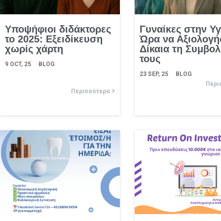
Υποψήφιοι διδάκτορες
Γυναίκες στην Υγ
το 2025: Εξειδίκευση
Ώρα να Αξιολογ
χωρίς χάρτη
Δίκαια τη Συμβο
τους
9
OCT, 25
BLOG
23
SEP, 25
BLOG
Περι
Περισσότερα