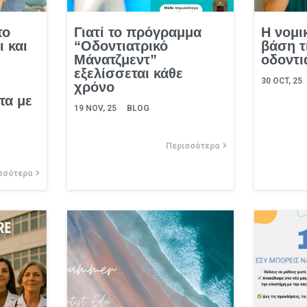
το
Γιατί το πρόγραμμα
Η νομι
 και
“Οδοντιατρικό
βάση τ
Μάνατζμεντ”
οδοντι
εξελίσσεται κάθε
30
OCT, 25
χρόνο
τα με
19
NOV, 25
BLOG
Περισσότερα
σσότερα