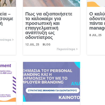
εία –
Πως να αξιοποιήσετε
Ο καλύ
ήσουμε
το καλοκαίρι για
οδοντί
λή
προσωπική και
πάντα 
επαγγελματική
manag
ανάπτυξη ως
8
JUL, 25
οδοντίατρος
σσότερα
12
JUL, 25
BLOG
Περισσότερα